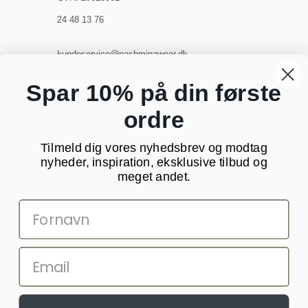
24 48 13 76
kundeservice@pashminawear.dk
Besøg vores showroom
Spar 10% på din første
ordre
NYHEDSBREV
Tilmeld dig vores nyhedsbrev og modtag
Din
nyheder, inspiration, eksklusive tilbud og
e-
meget andet.
mail
SOCIALE MEDIER