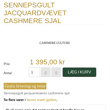
SENNEPSGULT
JACQUARDVÆVET
CASHMERE SJAL
1 395,00 kr
Pris:
LÆG I KURV
Antal:
Gratis levering og retur
Sennepsgult jacquardvævet cashmere sjal.
Se flere varer i
farven mørk gylden
.