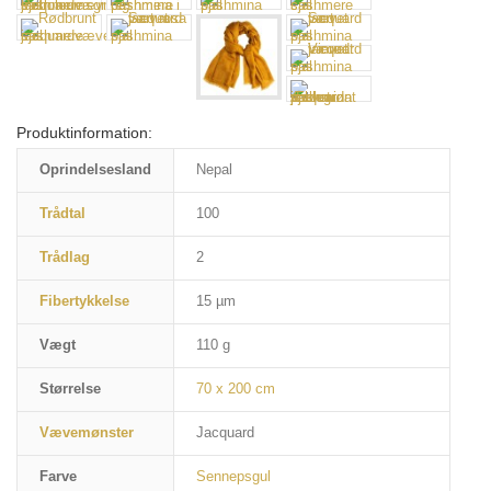
Produktinformation:
Oprindelsesland
Nepal
Trådtal
100
Trådlag
2
Fibertykkelse
15 µm
Vægt
110 g
Størrelse
70 x 200 cm
Vævemønster
Jacquard
Farve
Sennepsgul