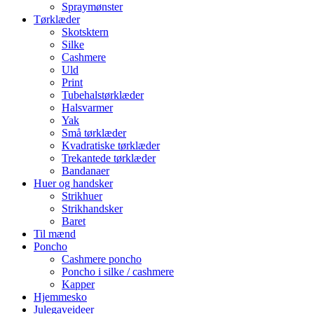
Spraymønster
Tørklæder
Skotsktern
Silke
Cashmere
Uld
Print
Tubehalstørklæder
Halsvarmer
Yak
Små tørklæder
Kvadratiske tørklæder
Trekantede tørklæder
Bandanaer
Huer og handsker
Strikhuer
Strikhandsker
Baret
Til mænd
Poncho
Cashmere poncho
Poncho i silke / cashmere
Kapper
Hjemmesko
Julegaveideer