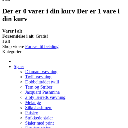
Der er
0
varer i din kurv
Der er 1 vare i
din kurv
Varer i alt
Forsendelse i alt
Gratis!
I alt
Shop videre
Fortsæt til betaling
Kategorier
Sjaler
Diamant vævning
Twill vævning
Dobbelttrådet twill
Tern og Striber
Jacquard Pashmina
2 ply lærreds vævning
Melange
Silke/cashmere
Paisley
Strikkede sjaler
Sjaler med print