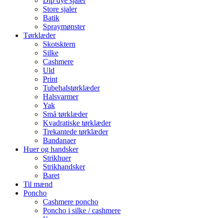
Dip dye sjaler
Store sjaler
Batik
Spraymønster
Tørklæder
Skotsktern
Silke
Cashmere
Uld
Print
Tubehalstørklæder
Halsvarmer
Yak
Små tørklæder
Kvadratiske tørklæder
Trekantede tørklæder
Bandanaer
Huer og handsker
Strikhuer
Strikhandsker
Baret
Til mænd
Poncho
Cashmere poncho
Poncho i silke / cashmere