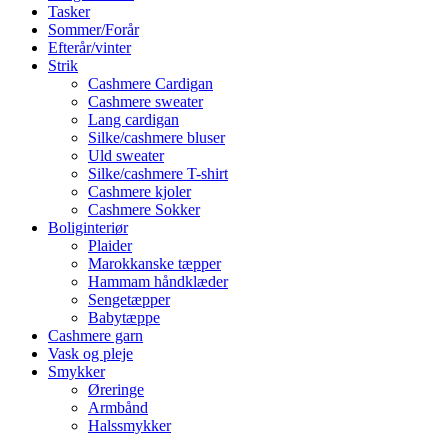
Tasker
Sommer/Forår
Efterår/vinter
Strik
Cashmere Cardigan
Cashmere sweater
Lang cardigan
Silke/cashmere bluser
Uld sweater
Silke/cashmere T-shirt
Cashmere kjoler
Cashmere Sokker
Boliginteriør
Plaider
Marokkanske tæpper
Hammam håndklæder
Sengetæpper
Babytæppe
Cashmere garn
Vask og pleje
Smykker
Øreringe
Armbånd
Halssmykker