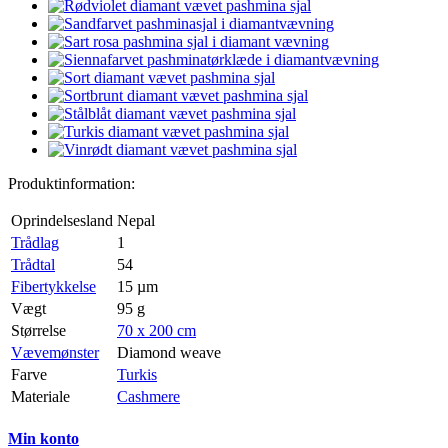
Produktinformation:
Oprindelsesland
Nepal
Trådlag
1
Trådtal
54
Fibertykkelse
15 µm
Vægt
95 g
Størrelse
70 x 200 cm
Vævemønster
Diamond weave
Farve
Turkis
Materiale
Cashmere
Min konto