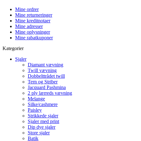
Mine ordrer
Mine returneringer
Mine kreditnotaer
Mine adresser
Mine oplysninger
Mine rabatkuponer
Kategorier
Sjaler
Diamant vævning
Twill vævning
Dobbelttrådet twill
Tern og Striber
Jacquard Pashmina
2 ply lærreds vævning
Melange
Silke/cashmere
Paisley
Strikkede sjaler
Sjaler med print
Dip dye sjaler
Store sjaler
Batik