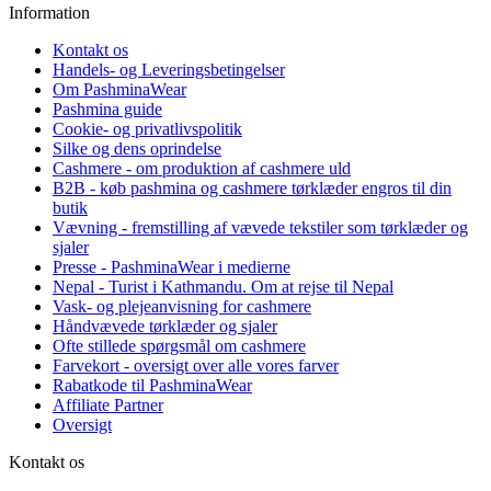
Information
Kontakt os
Handels- og Leveringsbetingelser
Om PashminaWear
Pashmina guide
Cookie- og privatlivspolitik
Silke og dens oprindelse
Cashmere - om produktion af cashmere uld
B2B - køb pashmina og cashmere tørklæder engros til din
butik
Vævning - fremstilling af vævede tekstiler som tørklæder og
sjaler
Presse - PashminaWear i medierne
Nepal - Turist i Kathmandu. Om at rejse til Nepal
Vask- og plejeanvisning for cashmere
Håndvævede tørklæder og sjaler
Ofte stillede spørgsmål om cashmere
Farvekort - oversigt over alle vores farver
Rabatkode til PashminaWear
Affiliate Partner
Oversigt
Kontakt os