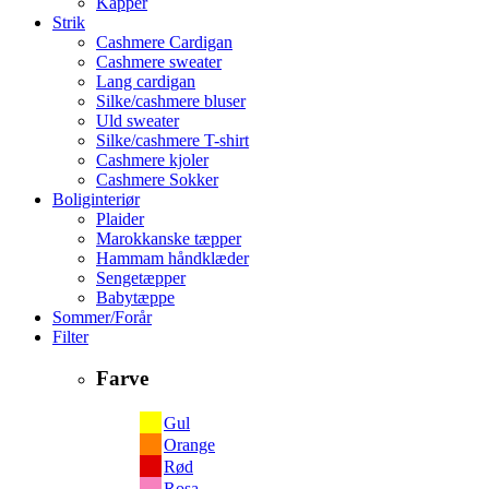
Kapper
Strik
Cashmere Cardigan
Cashmere sweater
Lang cardigan
Silke/cashmere bluser
Uld sweater
Silke/cashmere T-shirt
Cashmere kjoler
Cashmere Sokker
Boliginteriør
Plaider
Marokkanske tæpper
Hammam håndklæder
Sengetæpper
Babytæppe
Sommer/Forår
Filter
Farve
Gul
Orange
Rød
Rosa