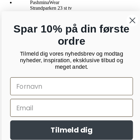
PashminaWear
Strandparken 23 st tv
8000 Aarhus C
CVR: 29025002
24 48 13 76
Spar 10% på din første
kundeservice@pashminawear.dk
ordre
Besøg vores showroom
Nyhedsbrev
Tilmeld dig vores nyhedsbrev og modtag
Din e-mail
OK
nyheder, inspiration, eksklusive tilbud og
Sociale medier
meget andet.
Facebook
Pinterest
Instagram
Copyright 2026 PashminaWear
Tilmeld dig