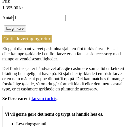
Pris:
1 395,00 kr
Antal:
Læg i kurv
Gratis levering og retur
Elegant diamant vævet pashmina sjal i en flot turkis farve. Et sjal
eller kæmpe tørklæde i en flot farve er en fantastisk accessory med
mange anvendelsesmuligheder.
Det florlette sjal er håndvævet af ægte cashmere som altid er lækkert
blødt og behageligt at have på. Et sjal eller tørklæde i en frisk farve
er en nem måde at peppe dit outfit op på. Det kan matches til mange
forskellige tøjstile, så om du går formelt klædt eller den mere casual
type, er et cashmere tørklæde en glimrende accessory.
Se flere varer i
farven turkis
.
Vi vil gerne gøre det nemt og trygt at handle hos os.
Leveringsgaranti