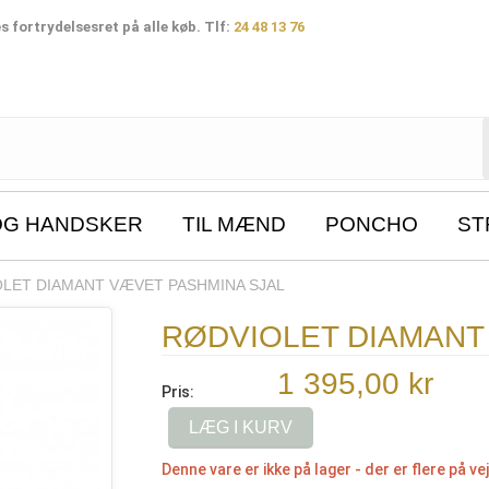
 fortrydelsesret på alle køb. Tlf:
24 48 13 76
OG HANDSKER
TIL MÆND
PONCHO
ST
LET DIAMANT VÆVET PASHMINA SJAL
RØDVIOLET DIAMANT
1 395,00 kr
Pris:
LÆG I KURV
Denne vare er ikke på lager - der er flere på vej