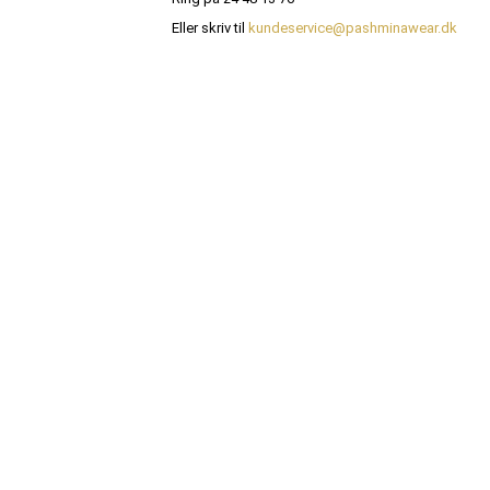
Eller skriv til
kundeservice@pashminawear.dk