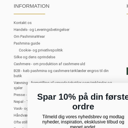
INFORMATION
Kontakt os
Handels- og Leveringsbetingelser
Om PashminaWear
Pashmina guide
Cookie- og privatlivspolitik
Silke og dens oprindelse
Cashmere - om produktion af cashmere uld
B2B - køb pashmina og cashmere tørklæder engros til din
butik
Vævning - fremstilling af vævede tekstiler som tørklæder og
sjaler
Spar 10% på din først
Presse - PashminaWear i medierne
Nepal - Turist i Kathmandu. Om at rejse til Nepal
ordre
Vask- og plejeanvisning for cashmere
Håndvævede tørklæder og sjaler
Tilmeld dig vores nyhedsbrev og modtag
nyheder, inspiration, eksklusive tilbud og
Ofte stillede spørgsmål om cashmere
meget andet.