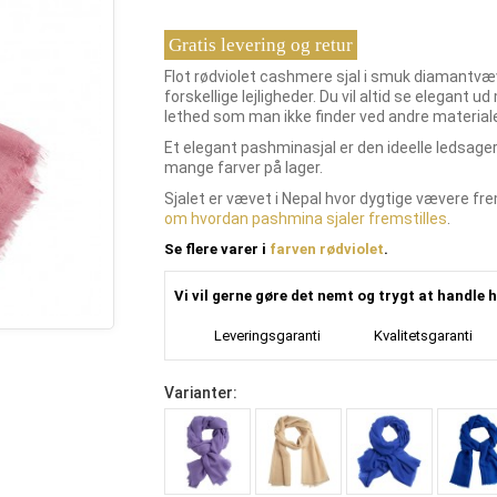
Gratis levering og retur
Flot rødviolet cashmere sjal i smuk diamantvæv
forskellige lejligheder. Du vil altid se elegant 
lethed som man ikke finder ved andre materiale
Et elegant pashminasjal er den ideelle ledsager p
mange farver på lager.
Sjalet er vævet i Nepal hvor dygtige vævere fr
om hvordan pashmina sjaler fremstilles
.
Se flere varer i
farven rødviolet
.
Vi vil gerne gøre det nemt og trygt at handle h
Leveringsgaranti
Kvalitetsgaranti
Varianter: