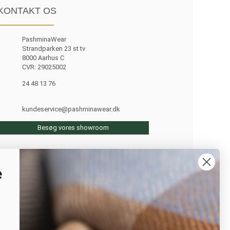
KONTAKT OS
PashminaWear
Strandparken 23 st tv
8000 Aarhus C
CVR: 29025002
24 48 13 76
kundeservice@pashminawear.dk
Besøg vores showroom
e