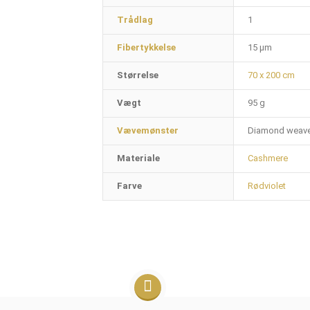
Trådlag
1
Fibertykkelse
15 µm
Størrelse
70 x 200 cm
Vægt
95 g
Vævemønster
Diamond weav
Materiale
Cashmere
Farve
Rødviolet