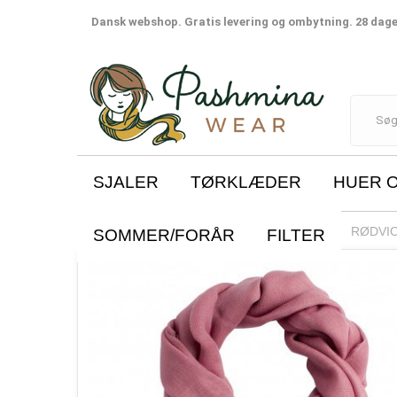
Dansk webshop. Gratis levering og ombytning. 28 dages
SJALER
TØRKLÆDER
HUER 
SJALER
DIAMANT VÆVNING
RØDVIO
SOMMER/FORÅR
FILTER