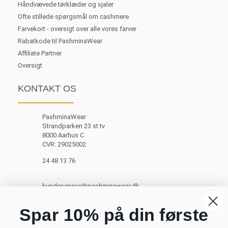
Håndvævede tørklæder og sjaler
Ofte stillede spørgsmål om cashmere
Farvekort - oversigt over alle vores farver
Rabatkode til PashminaWear
Affiliate Partner
Oversigt
KONTAKT OS
PashminaWear
Strandparken 23 st tv
8000 Aarhus C
CVR: 29025002
24 48 13 76
kundeservice@pashminawear.dk
Besøg vores showroom
Spar 10% på din første