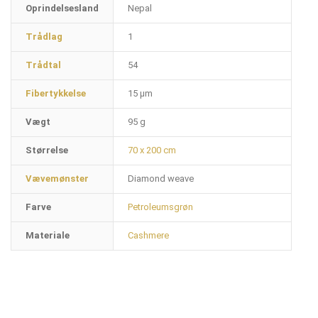
Oprindelsesland
Nepal
Trådlag
1
Trådtal
54
Fibertykkelse
15 µm
Vægt
95 g
Størrelse
70 x 200 cm
Vævemønster
Diamond weave
Farve
Petroleumsgrøn
Materiale
Cashmere