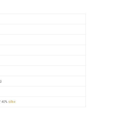
g
/ 40%
silke