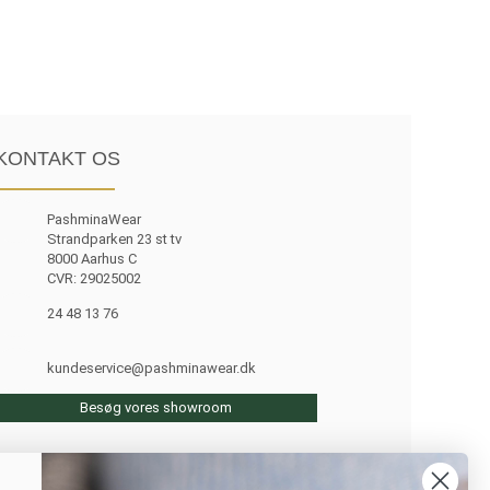
KONTAKT OS
PashminaWear
Strandparken 23 st tv
8000 Aarhus C
CVR: 29025002
24 48 13 76
kundeservice@pashminawear.dk
Besøg vores showroom