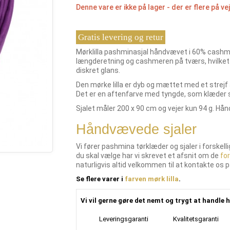
Denne vare er ikke på lager - der er flere på vej
Gratis levering og retur
Mørklilla pashminasjal håndvævet i 60% cashmer
længderetning og cashmeren på tværs, hvilket 
diskret glans.
Den mørke lilla er dyb og mættet med et strejf af
Det er en aftenfarve med tyngde, som klæder s
Sjalet måler 200 x 90 cm og vejer kun 94 g. Hå
Håndvævede sjaler
Vi fører pashmina tørklæder og sjaler i forskell
du skal vælge har vi skrevet et afsnit om de
for
naturligvis altid velkommen til at kontakte os på
Se flere varer i
farven mørk lilla
.
Vi vil gerne gøre det nemt og trygt at handle h
Leveringsgaranti
Kvalitetsgaranti