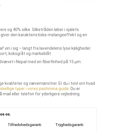
.
e og 40% silke. Silketråden løber i sjalets
giver den karakteristiske melangeeffekt og en
 vin i sig – langt fra lavendelens lyse køligheder.
ort, koksgråt og mørkeblåt.
ndvævet i Nepal med en fiberfinhed på 15 µm.
ige kvaliteter og vævemønstrer. Er du i tvivl om hvad
skellige typer i vores pashmina guide
. Du er
 mail eller telefon for yderligere vejledning.
os os.
Tilfredshedsgaranti
Tryghedsgaranti