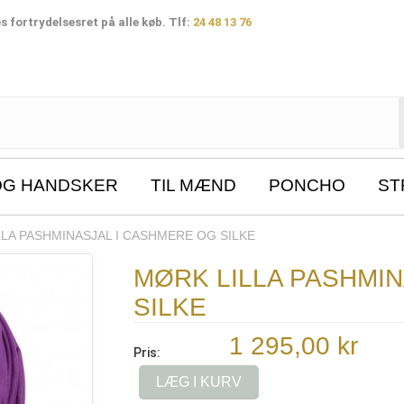
 fortrydelsesret på alle køb. Tlf:
24 48 13 76
OG HANDSKER
TIL MÆND
PONCHO
ST
LA PASHMINASJAL I CASHMERE OG SILKE
MØRK LILLA PASHMI
SILKE
1 295,00 kr
Pris:
LÆG I KURV