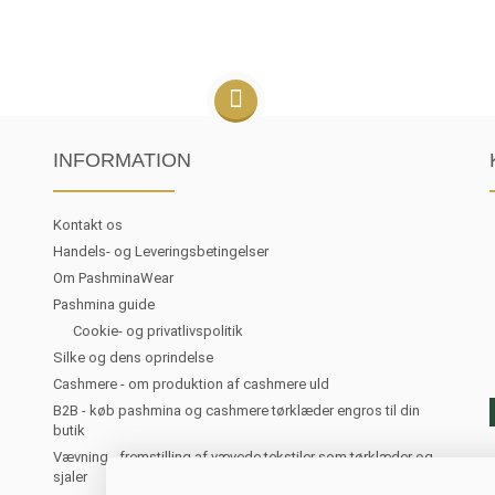
INFORMATION
Kontakt os
Handels- og Leveringsbetingelser
Om PashminaWear
Pashmina guide
Cookie- og privatlivspolitik
Silke og dens oprindelse
Cashmere - om produktion af cashmere uld
B2B - køb pashmina og cashmere tørklæder engros til din
butik
Vævning - fremstilling af vævede tekstiler som tørklæder og
sjaler