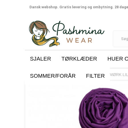
Dansk webshop. Gratis levering og ombytning. 28 dages
SJALER
TØRKLÆDER
HUER 
SJALER
SILKE/CASHMERE
MØRK LIL
SOMMER/FORÅR
FILTER