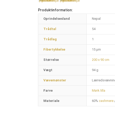
Produktinformation:
Oprindelsesland
Nepal
Trådtal
54
Trådlag
1
Fibertykkelse
15 µm
Størrelse
200 x 90 cm
Vægt
94 g
Vævemønster
Lærredsvævnin
Farve
Mørk lilla
Materiale
60%
cashmere