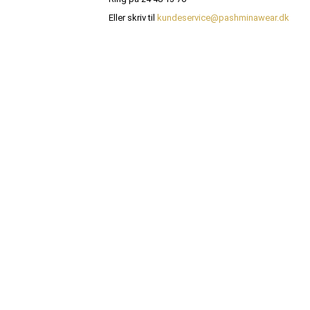
Eller skriv til
kundeservice@pashminawear.dk