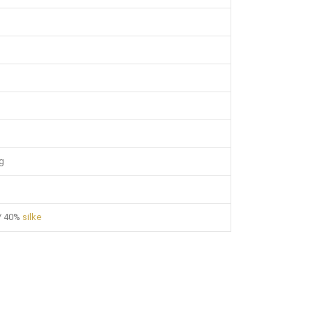
g
/ 40%
silke