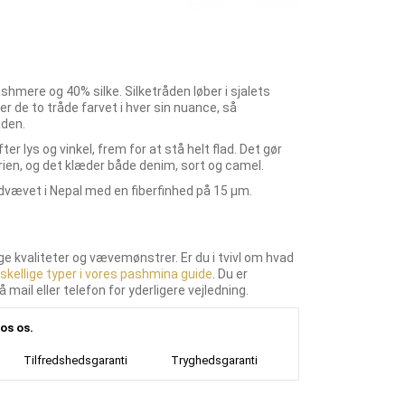
mere og 40% silke. Silketråden løber i sjalets
 de to tråde farvet i hver sin nuance, så
aden.
ter lys og vinkel, frem for at stå helt flad. Det gør
rien, og det klæder både denim, sort og camel.
ndvævet i Nepal med en fiberfinhed på 15 µm.
ige kvaliteter og vævemønstrer. Er du i tvivl om hvad
skellige typer i vores pashmina guide
. Du er
 mail eller telefon for yderligere vejledning.
os os.
Tilfredshedsgaranti
Tryghedsgaranti