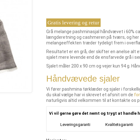
Gratis levering og retur
Grå melange pashminasjal håndvævet i 60% cash
længderetning og cashmeren på tværs, og her er
melangeeffekten træder tydeligt frem i overfl
Resultatet er en grå, der skifter en anelse alt ef
sjalet mere levende end de ensfarvede grå i se
Sjalet måler 200 x 90 cm og vejer kun 94 g. Hå
Håndvævede sjaler
Vi fører pashmina tørklæder og sjaler i forskell
du skal vælge har vi skrevet et afsnit om de
for
naturligvis altid velkommen til at kontakte os på
Vi vil gerne gøre det nemt og trygt at handle h
Leveringsgaranti
Kvalitetsgaranti