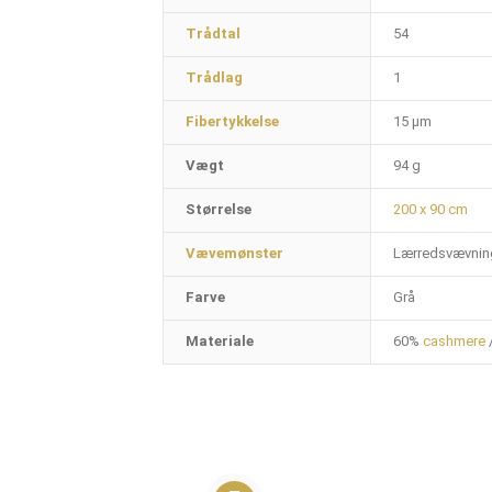
Trådtal
54
Trådlag
1
Fibertykkelse
15 µm
Vægt
94 g
Størrelse
200 x 90 cm
Vævemønster
Lærredsvævnin
Farve
Grå
Materiale
60%
cashmere