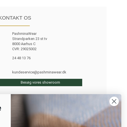
KONTAKT OS
PashminaWear
Strandparken 23 st tv
8000 Aarhus C
CVR: 29025002
24 48 13 76
kundeservice@pashminawear.dk
Besøg vores showroom
e