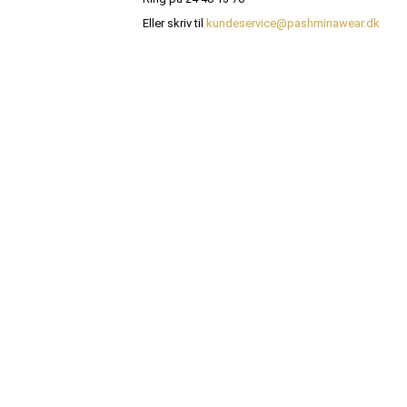
Eller skriv til
kundeservice@pashminawear.dk