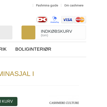
Pashmina guide
Om cashmere
INDKØBSKURV
(tom)
RIK
BOLIGINTERIØR
INASJAL I
I KURV