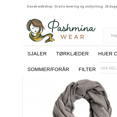
Dansk webshop. Gratis levering og ombytning. 28 dages
SJALER
TØRKLÆDER
HUER 
SJALER
SILKE/CASHMERE
GRÅ MEL
SOMMER/FORÅR
FILTER