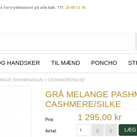
 fortrydelsesret på alle køb. Tlf:
24 48 13 76
OG HANDSKER
TIL MÆND
PONCHO
ST
ANGE PASHMINASJAL I CASHMERE/SILKE
GRÅ MELANGE PASHM
CASHMERE/SILKE
1 295,00 kr
Pris:
LÆG 
Antal: