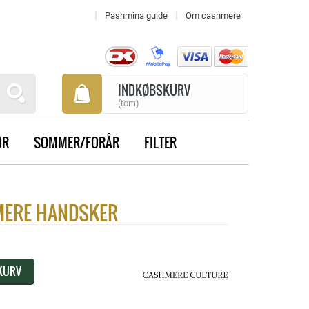
Pashmina guide
Om cashmere
INDKØBSKURV
(tom)
ØR
SOMMER/FORÅR
FILTER
MERE HANDSKER
 KURV