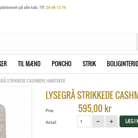
delsesret på alle køb. Tlf:
24 48 13 76
KER
TIL MÆND
PONCHO
STRIK
BOLIGINTERI
GRÅ STRIKKEDE CASHMERE HANDSKER
LYSEGRÅ STRIKKEDE CASH
595,00 kr
Pris:
LÆG I
Antal: