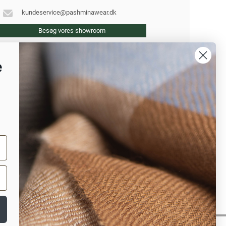
kundeservice@pashminawear.dk
Besøg vores showroom
e