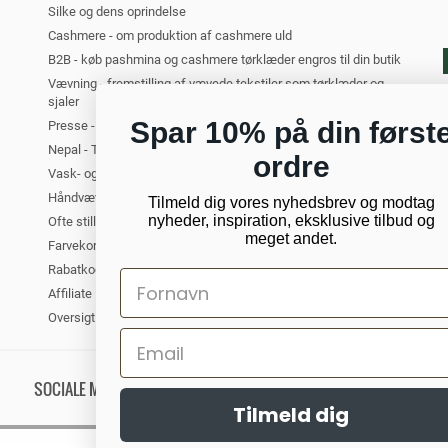
Silke og dens oprindelse
Cashmere - om produktion af cashmere uld
B2B - køb pashmina og cashmere tørklæder engros til din butik
Vævning - fremstilling af vævede tekstiler som tørklæder og
sjaler
Spar 10% på din først
Presse - PashminaWear i medierne
Nepal - Turist i Kathmandu. Om at rejse til Nepal
ordre
Vask- og plejeanvisning for cashmere
Håndvævede tørklæder og sjaler
Tilmeld dig vores nyhedsbrev og modtag
nyheder, inspiration, eksklusive tilbud og
Ofte stillede spørgsmål om cashmere
meget andet.
Farvekort - oversigt over alle vores farver
Rabatkode til PashminaWear
Affiliate Partner
Oversigt
SOCIALE MEDIER
Tilmeld dig