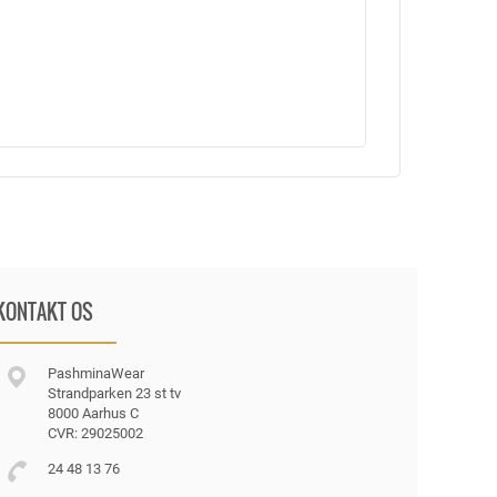
KONTAKT OS
PashminaWear
Strandparken 23 st tv
8000 Aarhus C
CVR: 29025002
24 48 13 76