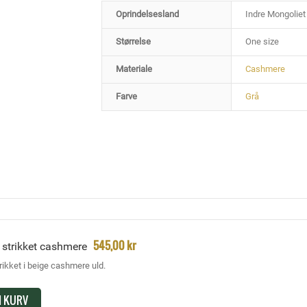
Oprindelsesland
Indre Mongoliet
Størrelse
One size
Materiale
Cashmere
Farve
Grå
545,00 kr
 strikket cashmere
rikket i beige cashmere uld.
I KURV