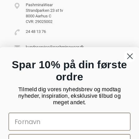
PashminaWear
Strandparken 23 st tv
8000 Aarhus C
CVR: 29025002
24 48 13 76
kundeservice@pashminawear.dk
Besøg vores showroom
Spar 10% på din første
ordre
NYHEDSBREV
Tilmeld dig vores nyhedsbrev og modtag
Din
nyheder, inspiration, eksklusive tilbud og
e-
meget andet.
mail
SOCIALE MEDIER