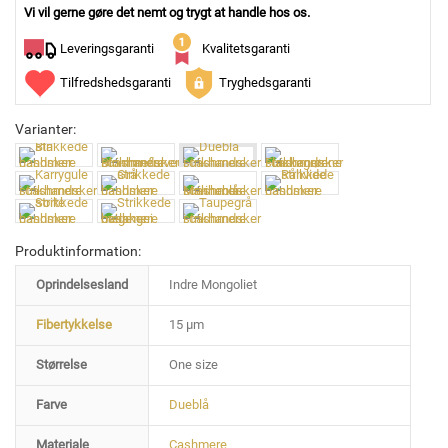
Vi vil gerne gøre det nemt og trygt at handle hos os.
Leveringsgaranti
Kvalitetsgaranti
Tilfredshedsgaranti
Tryghedsgaranti
Varianter:
Produktinformation:
Oprindelsesland
Indre Mongoliet
Fibertykkelse
15 µm
Størrelse
One size
Farve
Dueblå
Materiale
Cashmere