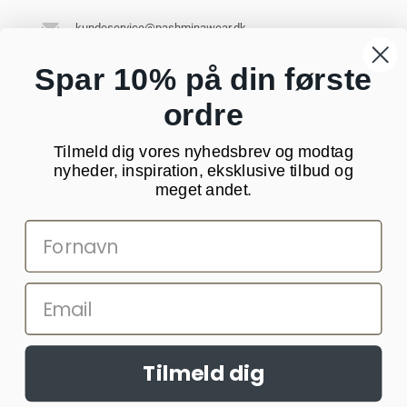
kundeservice@pashminawear.dk
Besøg vores showroom
Spar 10% på din første
ordre
NYHEDSBREV
Tilmeld dig vores nyhedsbrev og modtag
Din
nyheder, inspiration, eksklusive tilbud og
e-
meget andet.
mail
SOCIALE MEDIER
Tilmeld dig
Websitet anvender cookies til at huske dine indstillinger og statistik.
Denne information deles med tredjepart.
Læs mere >>