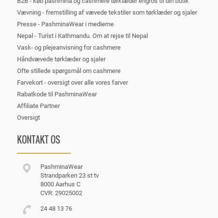
B2B - køb pashmina og cashmere tørklæder engros til din butik
Vævning - fremstilling af vævede tekstiler som tørklæder og sjaler
Presse - PashminaWear i medierne
Nepal - Turist i Kathmandu. Om at rejse til Nepal
Vask- og plejeanvisning for cashmere
Håndvævede tørklæder og sjaler
Ofte stillede spørgsmål om cashmere
Farvekort - oversigt over alle vores farver
Rabatkode til PashminaWear
Affiliate Partner
Oversigt
KONTAKT OS
PashminaWear
Strandparken 23 st tv
8000 Aarhus C
CVR: 29025002
24 48 13 76