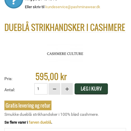
Eller skriv til
kundeservice@pashminawear.dk
DUEBLÅ STRIKHANDSKER I CASHMERE
595,00 kr
Pris:
LÆG I KURV
Antal:
Gratis levering og retur
Smukke dueblå strikhandsker i 100% blød cashmere.
Se flere varer i
farven dueblå
.