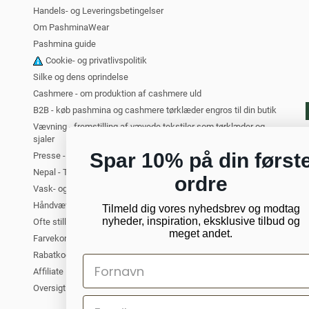
Handels- og Leveringsbetingelser
Om PashminaWear
Pashmina guide
Cookie- og privatlivspolitik
Silke og dens oprindelse
Cashmere - om produktion af cashmere uld
B2B - køb pashmina og cashmere tørklæder engros til din butik
Vævning - fremstilling af vævede tekstiler som tørklæder og
sjaler
Spar 10% på din først
Presse - PashminaWear i medierne
Nepal - Turist i Kathmandu. Om at rejse til Nepal
ordre
Vask- og plejeanvisning for cashmere
Håndvævede tørklæder og sjaler
Tilmeld dig vores nyhedsbrev og modtag
nyheder, inspiration, eksklusive tilbud og
Ofte stillede spørgsmål om cashmere
meget andet.
Farvekort - oversigt over alle vores farver
Rabatkode til PashminaWear
Affiliate Partner
Oversigt