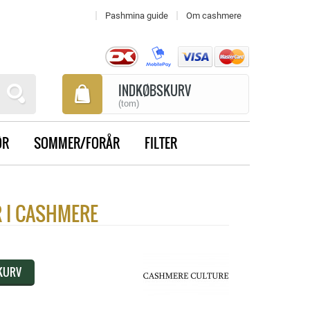
Pashmina guide
Om cashmere
INDKØBSKURV
(tom)
ØR
SOMMER/FORÅR
FILTER
 I CASHMERE
 KURV