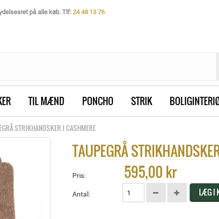
delsesret på alle køb. Tlf:
24 48 13 76
KER
TIL MÆND
PONCHO
STRIK
BOLIGINTERI
EGRÅ STRIKHANDSKER I CASHMERE
TAUPEGRÅ STRIKHANDSKER
595,00 kr
Pris:
LÆG I
Antal: