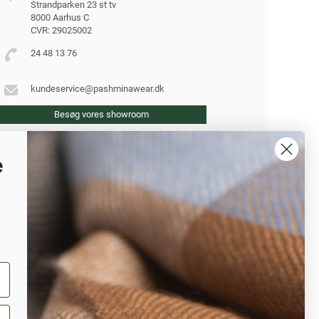
Strandparken 23 st tv
8000 Aarhus C
CVR: 29025002
24 48 13 76
kundeservice@pashminawear.dk
Besøg vores showroom
e