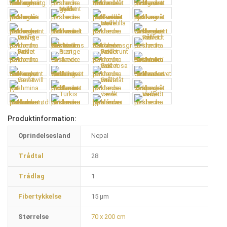
Produktinformation:
Oprindelsesland
Nepal
Trådtal
28
Trådlag
1
Fibertykkelse
15 µm
Størrelse
70 x 200 cm