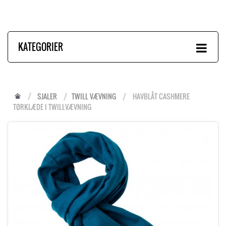
KATEGORIER
SJALER
TWILL VÆVNING
HAVBLÅT CASHMERE
TØRKLÆDE I TWILLVÆVNING