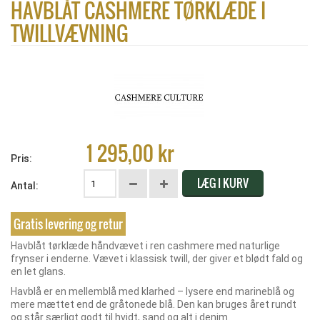
HAVBLÅT CASHMERE TØRKLÆDE I
TWILLVÆVNING
1 295,00 kr
Pris:
LÆG I KURV
Antal:
Gratis levering og retur
Havblåt tørklæde håndvævet i ren cashmere med naturlige
frynser i enderne. Vævet i klassisk twill, der giver et blødt fald og
en let glans.
Havblå er en mellemblå med klarhed – lysere end marineblå og
mere mættet end de gråtonede blå. Den kan bruges året rundt
og står særligt godt til hvidt, sand og alt i denim.