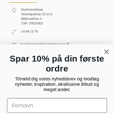
PashminaWear
Strandparken 23 st tv
8000 Aarhus C
CVR: 29025002
24 48 13 76
kundeservice@pashminawear.dk
Besøg vores showroom
Spar 10% på din første
ordre
NYHEDSBREV
Tilmeld dig vores nyhedsbrev og modtag
Din
nyheder, inspiration, eksklusive tilbud og
e-
meget andet.
mail
SOCIALE MEDIER