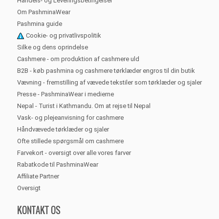
Handels- og Leveringsbetingelser
Om PashminaWear
Pashmina guide
Cookie- og privatlivspolitik
Silke og dens oprindelse
Cashmere - om produktion af cashmere uld
B2B - køb pashmina og cashmere tørklæder engros til din butik
Vævning - fremstilling af vævede tekstiler som tørklæder og sjaler
Presse - PashminaWear i medierne
Nepal - Turist i Kathmandu. Om at rejse til Nepal
Vask- og plejeanvisning for cashmere
Håndvævede tørklæder og sjaler
Ofte stillede spørgsmål om cashmere
Farvekort - oversigt over alle vores farver
Rabatkode til PashminaWear
Affiliate Partner
Oversigt
KONTAKT OS