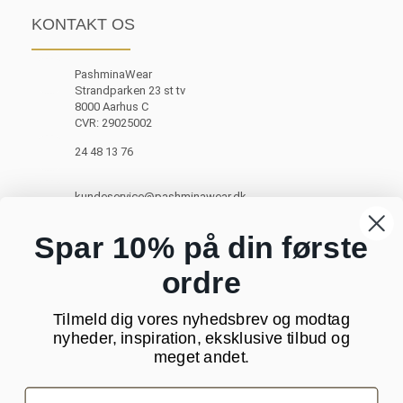
KONTAKT OS
PashminaWear
Strandparken 23 st tv
8000 Aarhus C
CVR: 29025002
24 48 13 76
kundeservice@pashminawear.dk
Besøg vores showroom
Spar 10% på din første
ordre
NYHEDSBREV
Tilmeld dig vores nyhedsbrev og modtag
Din
nyheder, inspiration, eksklusive tilbud og
e-
meget andet.
mail