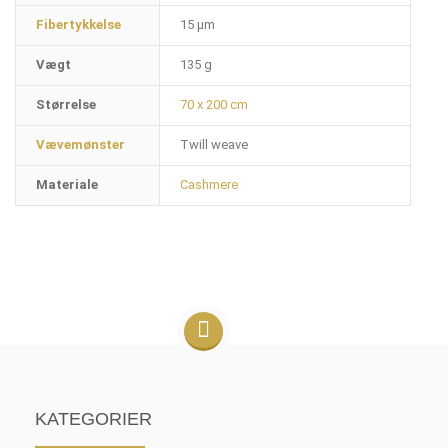
Fibertykkelse
15 µm
Vægt
135 g
Størrelse
70 x 200 cm
Vævemønster
Twill weave
Materiale
Cashmere
KATEGORIER