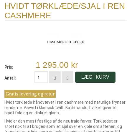
HVIDT TØRKLÆDE/SJAL I REN
CASHMERE
1 295,00 kr
Pris:
LÆG I KURV
Antal:
Gratis levering og retur
Hvidt tørklæde håndvævet i ren cashmere med naturlige frynser
i enderne. Vævet i klassisk twill i Kathmandu, hvilket giver et
blødt fald og en diskret glans.
Hvid er den mest festlige af de neutrale farver. Tørklædet er
stort nok til at bruges som let sjal over en kjole om aftenen, og
fungerer samtidig som en enkel lysning i et mørkt vinteroutfit.