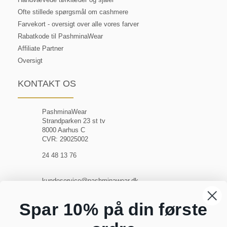
Ofte stillede spørgsmål om cashmere
Farvekort - oversigt over alle vores farver
Rabatkode til PashminaWear
Affiliate Partner
Oversigt
KONTAKT OS
PashminaWear
Strandparken 23 st tv
8000 Aarhus C
CVR: 29025002
24 48 13 76
kundeservice@pashminawear.dk
Besøg vores showroom
Spar 10% på din første