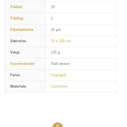
Trådtal
28
Trådlag
1
Fibertykkelse
15 µm
Størrelse
70 x 200 cm
Vægt
135 g
Vævemønster
Twill weave
Farve
Taupegrå
Materiale
Cashmere