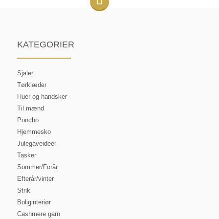
KATEGORIER
Sjaler
Tørklæder
Huer og handsker
Til mænd
Poncho
Hjemmesko
Julegaveideer
Tasker
Sommer/Forår
Efterår/vinter
Strik
Boliginteriør
Cashmere garn